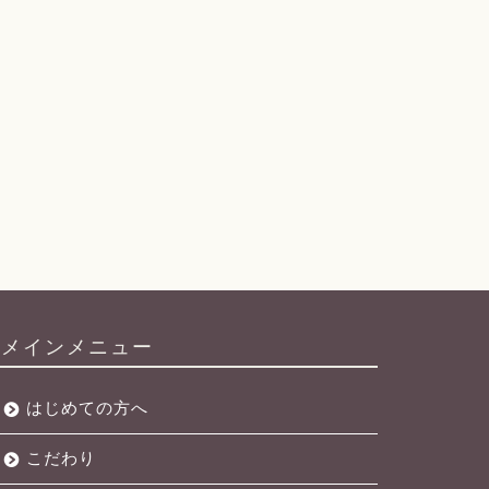
毛
20年ぶりのストレートです！
全体に広がるクセ
だ
に・・・
メインメニュー
はじめての方へ
こだわり