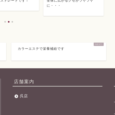
全体に広がるクセがツヤツヤ
ホームカラーとパーマ、クセ
に・・・
もありますがどうにかしてく
さい。
カラーエステで栄養補給です
店舗案内
呉店