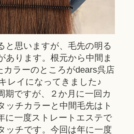
ると思いますが、毛先の明る
があります。根元から中間ま
カラーのところがdears呉店
キレイになってきました♪
周期ですが、２か月に一回カ
タッチカラーと中間毛先はト
年に一度ストレートエステで
タッチです。今回は年に一度