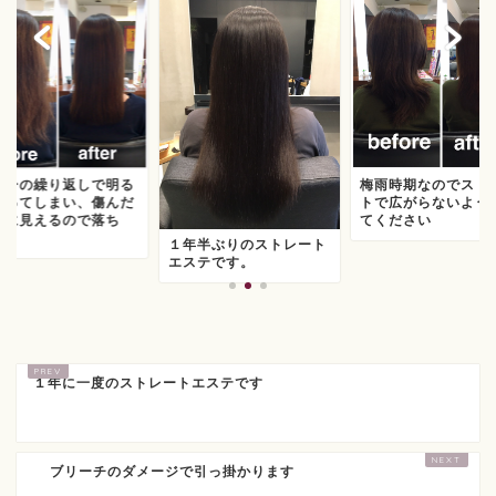
ラーの繰り返しで明る
梅雨時期なのでスト
なってしまい、傷んだ
トで広がらないよう
うに見えるので落ち
てください
.
１年半ぶりのストレート
エステです。
１年に一度のストレートエステです
ブリーチのダメージで引っ掛かります